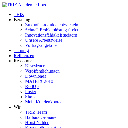
Zum
Inhalt
TRIZ
springen
Beratung
Zukunftsprodukte entwickeln
Schnell Problemlösung finden
Innovationsfähigkeit steigern
Unsere Arbeitsweise
Vortragsangebote
Training
Referenzen
Ressourcen
Newsletter
Veröffentlichungen
Downloads
MATRIX 2010
RollUp
Poster
Shop
Mein Kundenkonto
Wir
TRIZ-Team
Barbara Gronauer
Horst Nähler
Kooperationspartner