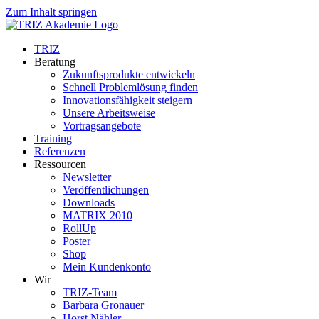
Zum Inhalt springen
TRIZ
Beratung
Zukunftsprodukte entwickeln
Schnell Problemlösung finden
Innovationsfähigkeit steigern
Unsere Arbeitsweise
Vortragsangebote
Training
Referenzen
Ressourcen
Newsletter
Veröffentlichungen
Downloads
MATRIX 2010
RollUp
Poster
Shop
Mein Kundenkonto
Wir
TRIZ-Team
Barbara Gronauer
Horst Nähler