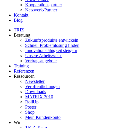
Kooperationspartner
Netzwerk-Partner
Kontakt
Blog
TRIZ
Beratung
Zukunftsprodukte entwickeln
Schnell Problemlösung finden
Innovationsfähigkeit steigern
Unsere Arbeitsweise
Vortragsangebote
Training
Referenzen
Ressourcen
Newsletter
Veröffentlichungen
Downloads
MATRIX 2010
RollUp
Poster
Shop
Mein Kundenkonto
Wir
TRIZ-Team