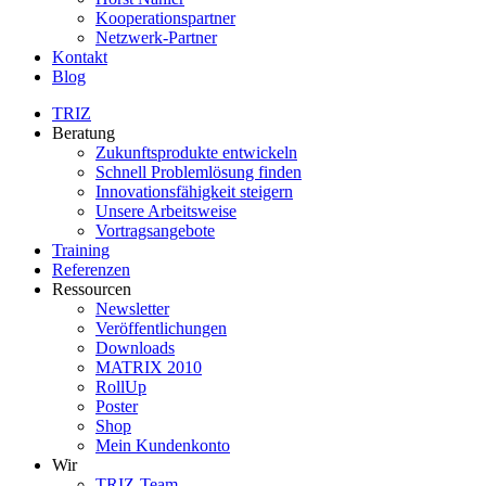
Kooperationspartner
Netzwerk-Partner
Kontakt
Blog
TRIZ
Beratung
Zukunftsprodukte entwickeln
Schnell Problemlösung finden
Innovationsfähigkeit steigern
Unsere Arbeitsweise
Vortragsangebote
Training
Referenzen
Ressourcen
Newsletter
Veröffentlichungen
Downloads
MATRIX 2010
RollUp
Poster
Shop
Mein Kundenkonto
Wir
TRIZ-Team