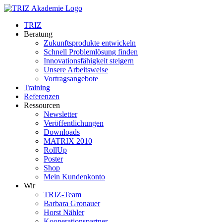
Zum
Inhalt
TRIZ
springen
Beratung
Zukunftsprodukte entwickeln
Schnell Problemlösung finden
Innovationsfähigkeit steigern
Unsere Arbeitsweise
Vortragsangebote
Training
Referenzen
Ressourcen
Newsletter
Veröffentlichungen
Downloads
MATRIX 2010
RollUp
Poster
Shop
Mein Kundenkonto
Wir
TRIZ-Team
Barbara Gronauer
Horst Nähler
Kooperationspartner