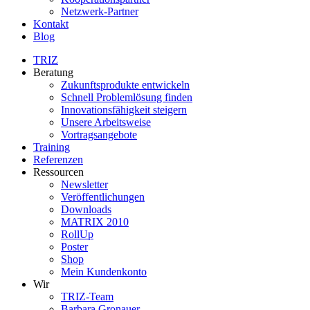
Netzwerk-Partner
Kontakt
Blog
TRIZ
Beratung
Zukunftsprodukte entwickeln
Schnell Problemlösung finden
Innovationsfähigkeit steigern
Unsere Arbeitsweise
Vortragsangebote
Training
Referenzen
Ressourcen
Newsletter
Veröffentlichungen
Downloads
MATRIX 2010
RollUp
Poster
Shop
Mein Kundenkonto
Wir
TRIZ-Team
Barbara Gronauer