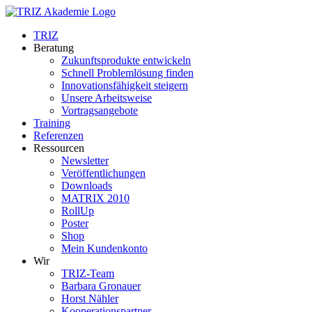
Zum
Inhalt
TRIZ
springen
Beratung
Zukunftsprodukte entwickeln
Schnell Problemlösung finden
Innovationsfähigkeit steigern
Unsere Arbeitsweise
Vortragsangebote
Training
Referenzen
Ressourcen
Newsletter
Veröffentlichungen
Downloads
MATRIX 2010
RollUp
Poster
Shop
Mein Kundenkonto
Wir
TRIZ-Team
Barbara Gronauer
Horst Nähler
Kooperationspartner