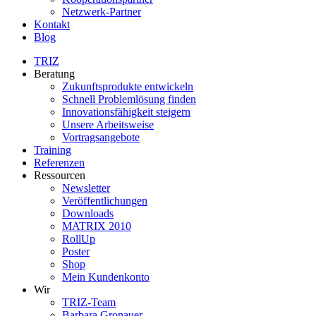
Netzwerk-Partner
Kontakt
Blog
TRIZ
Beratung
Zukunftsprodukte entwickeln
Schnell Problemlösung finden
Innovationsfähigkeit steigern
Unsere Arbeitsweise
Vortragsangebote
Training
Referenzen
Ressourcen
Newsletter
Veröffentlichungen
Downloads
MATRIX 2010
RollUp
Poster
Shop
Mein Kundenkonto
Wir
TRIZ-Team
Barbara Gronauer